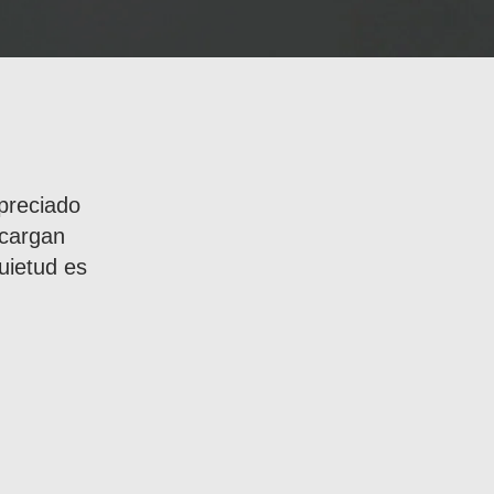
preciado
 cargan
uietud es