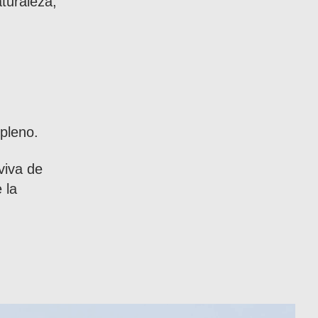
turaleza,
.
pleno.
viva de
 la