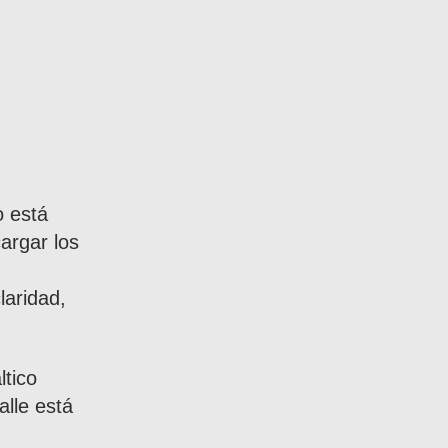
o está
argar los
laridad,
ltico
alle está