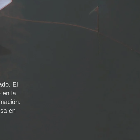
ado. El
 en la
rmación.
esa en