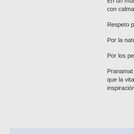
En un mund
con calma
Respeto p
Por la nat
Por los p
Pranamat 
que la vi
inspiració