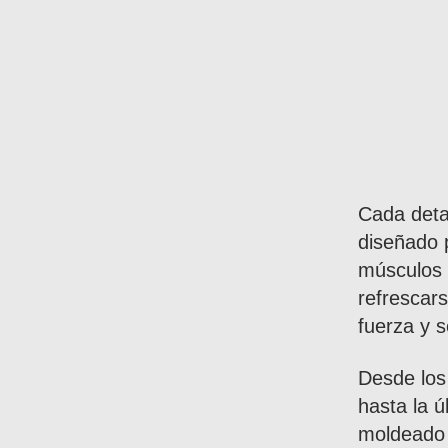
Cada deta
diseñado p
músculos 
refrescar
fuerza y ​​
Desde los
hasta la ú
moldeado 